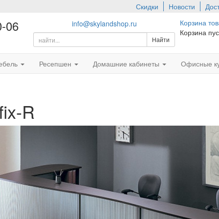
Скидки
Новости
Дос
0-06
Корзина то
info@skylandshop.ru
Корзина пус
ебель
Ресепшен
Домашние кабинеты
Офисные к
ix-R