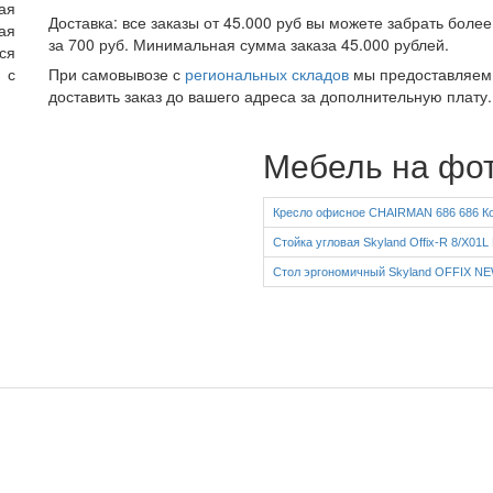
ая
Доставка: все заказы от 45.000 руб вы можете забрать боле
ая
за 700 руб. Минимальная сумма заказа 45.000 рублей.
ся
При самовывозе с
региональных складов
мы предоставляе
 с
доставить заказ до вашего адреса за дополнительную плату.
*
*
Мебель на фо
Кресло офисное CHAIRMAN 686 686 Ко
Стойка угловая Skyland Offix-R 8/Х01L
Стол эргономичный Skyland OFFIX NE