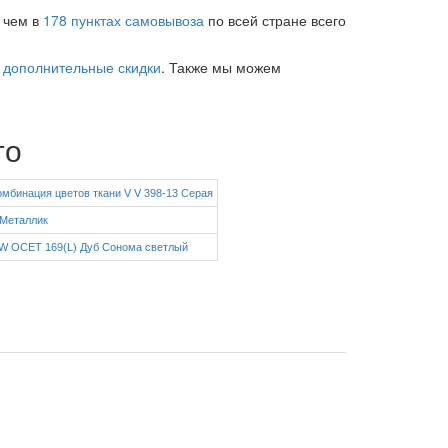
е чем в
178 пунктах самовывоза
по всей стране всего
м
дополнительные скидки
. Также мы можем
то
мбинация цветов ткани V V 398-13 Серая
 Металлик
W OCET 169(L) Дуб Сонома светлый